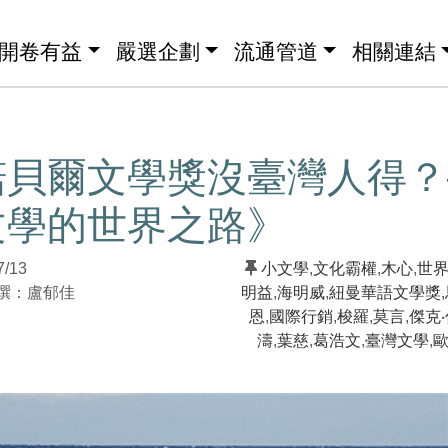
開卷有益
嚴選企劃
流通管道
相關連結
諾貝爾文學獎沒臺灣人得？
文學的世界之路》
7/13
小文學
,
文化霸權
,
木心
,
世
：盧郁佳
明益
,
海明威
,
紐曼華語文學獎
,
恩
,
國際行銷
,
梭羅
,
莫言
,
傑克
濤
,
葉慈
,
葛浩文
,
臺灣文學
,