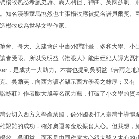
調楊牧熟悉希臘史詩、義大利但丁神曲、英國莎劇、
。知名漢學家馬悅然也主張楊牧應被提名諾貝爾獎。
造楊牧成為世界文學作家。
筆會、哥大、文建會的中書外譯計畫，多和大學、小
讀者受限。所以吳明益《複眼人》能由經紀人譚光磊
ker
，是成功一大助力。本書也提到吳明益《苦雨之地
克、吳爾芙，向西方讀者顯示西方學養之雄厚；又有
諧絲莊》作者歐大旭等名家力薦，打破了小文學的資
灣要切入西方文學產業鏈，像外國要打入臺灣半導體
雄艱難的成功，確如奧運奪金般振奮人心。但我想，
楊牧、吳明益，而不是中國作家木心得大獎？木心的