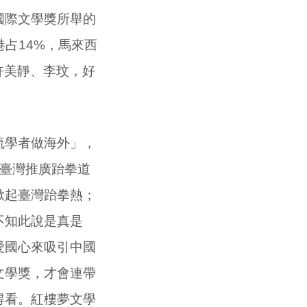
國際文學獎所舉的
港占
14%
，馬來西
許美靜、李玟，好
流學者做海外」，
向臺灣推廣跆拳道
掀起臺灣跆拳熱；
不知此說是真是
愛國心來吸引中國
文學獎，才會連帶
得看。紅樓夢文學