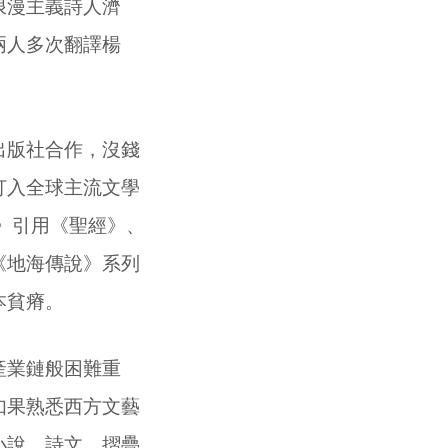
浪漫主義詩人濟
兩人多次翻譯楊
出版社合作，沒錢
打入全球主流文學
》引用《聖經》、
《地海傳說》系列
本貧瘠。
產業鏈般困難重
如果熟悉西方文藝
小說、詩文，摺疊