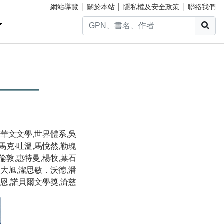
網站導覽
│
關於本站
│
隱私權及安全政策
│
聯絡我們
搜
——
界華文文學
,
世界體系
,
吳
馬克‧吐溫
,
馬悅然
,
勒瑰
‧倫敦
,
惠特曼
,
楊牧
,
葉石
歐大旭
,
潔思敏．沃德
,
潘
恩
,
諾貝爾文學獎
,
濟慈