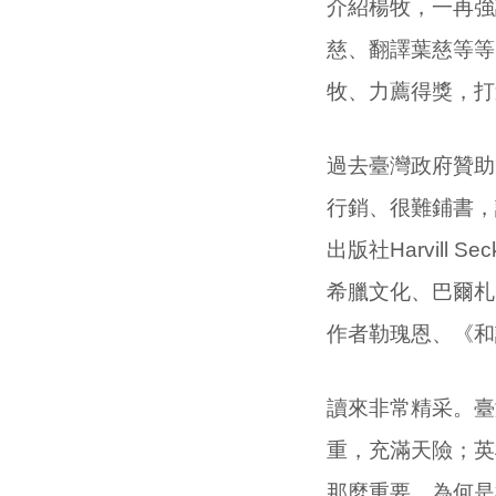
介紹楊牧，一再強
慈、翻譯葉慈等等
牧、力薦得獎，打
過去臺灣政府贊助
行銷、很難鋪書，
出版社
Harvill Sec
希臘文化、巴爾札
作者勒瑰恩、《和
讀來非常精采。臺
重，充滿天險；英
那麼重要，為何是