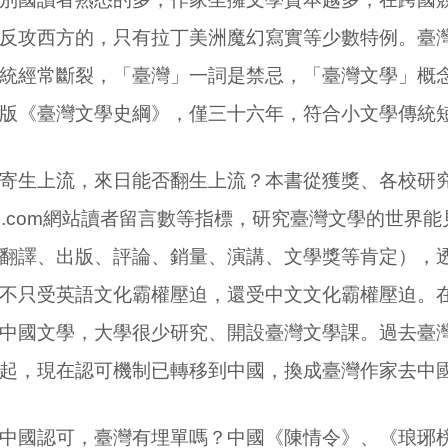
反攻西方的，只有拉丁美洲魔幻寫實等少數特例。臺
統經常斷裂，「臺灣」一詞是禁忌，「臺灣文學」概
版《臺灣文學史綱》，僅三十六年，符合小文學傳統
寄生上流，來日能否翻生上流？本書從獲獎、各校研
s.com
網站讀者留言數等指標，研究臺灣文學的世界能
翻譯、出版、評論、銷量、演講、文學獎等肯定），
不只受英語文化霸權壓迫，還受中文文化霸權壓迫。
中國文學，大學很少研究、開設臺灣文學課。過去臺
起，現在認可機制已轉移到中國，換成臺灣作家去中
中國認可，臺灣有埋單嗎？中國《陳情令》、《琅琊