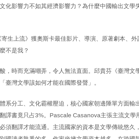
文化影響力不如其經濟影響力？為什麼中國輸出文學
《寄生上流》獲奧斯卡最佳影片、導演、原著劇本、外
麼不是我？
酸，時而充滿嘲弄，令人無法直面。邱貴芬《臺灣文
「臺灣文學該如何才能在國際發聲」。
體系分工、文化霸權壓迫，核心國家朝邊陲單方面輸
翻譯書竟只占
3%
。
Pascale Casanova
主張主流文學
必須翻譯才能流通。主流國家的資本是文學傳統悠久
別國讀者熟悉的多，作家坐擁文學資本越多，在跨國