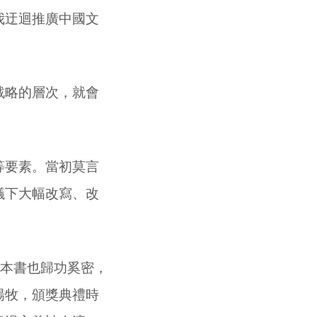
我迂迴推廣中國文
戰略的層次，就會
等要素。當初莫言
議下大幅改寫、改
本書也歸功奚密，
楊牧，頒獎典禮時