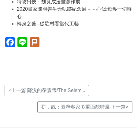
特攻飛俠：魏良成漫畫創作展
2020畫家陳明善生命軌跡紀念展－－心似琉璃‧一切唯
心
轉身之藝─從駐村看當代工藝
Facebook(另
Line(另
Plurk(另
開
開
開
新
新
新
視
視
視
窗)
窗)
窗)
<上一篇 隱沒的孕震帶/The Seism...
拼．靚：臺灣客家多重面貌特展 下一篇>