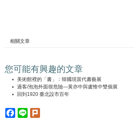
相關文章
您可能有興趣的文章
美術館裡的「書」：韓國現當代書藝展
過客/泡泡外面很危險—黃亦中與盧惟中雙個展
回到1920 臺北設市百年
Facebook(另
Line(另
Plurk(另
開
開
開
新
新
新
視
視
視
窗)
窗)
窗)