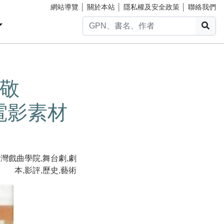
網站導覽
│
關於本站
│
隱私權及安全政策
│
聯絡我們
搜
敬
電影素材
臺灣戲曲學院
,
舞台劇
,
劇
本
,
影評
,
歷史
,
藝術