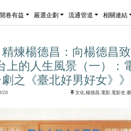
開卷有益
嚴選企劃
流通管道
相關連結
】精煉楊德昌：向楊德昌致
舞台上的人生風景（一）：
台劇之《臺北好男好女》》
3/28
文化
,
楊德昌
,
電影
,
電影史
,