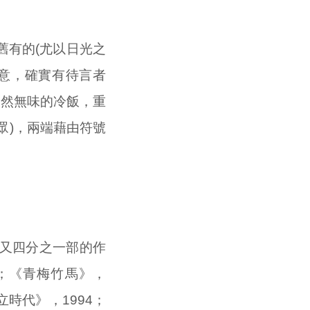
舊有的(尤以日光之
意，確實有待言者
索然無味的冷飯，重
眾)，兩端藉由符號
又四分之一部的作
3；《青梅竹馬》，
立時代》，1994；