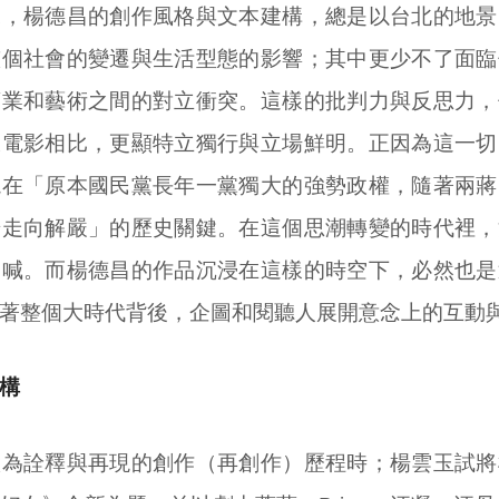
來，楊德昌的創作風格與文本建構，總是以台北的地景
整個社會的變遷與生活型態的影響；其中更少不了面臨
商業和藝術之間的對立衝突。這樣的批判力與反思力，
線電影相比，更顯特立獨行與立場鮮明。正因為這一切
繞在「原本國民黨長年一黨獨大的強勢政權，隨著兩蔣
步走向解嚴」的歷史關鍵。在這個思潮轉變的時代裡，
吶喊。而楊德昌的作品沉浸在這樣的時空下，必然也是
著整個大時代背後，企圖和閱聽人展開意念上的互動
構
做為詮釋與再現的創作（再創作）歷程時；楊雲玉試將