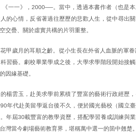
6；《一一》，2000──。當中，透過本書作者（也是
哲人的心情，反省著過往歷歷的悲歡人生，從中尋出關
空交疊、關於虛實共構的片羽重整。
花甲歲月的耳順之齡。從小生長在外省人血脈的軍眷
坐科習藝。劇校畢業學成之後，大學求學階段開始接觸
的因緣基礎。
富的楊雲玉，赴美求學前累積了豐富的藝術行政經歷，
90年代赴美留學返台後不久，便於國光藝校（國立
。年屆30載豐富的教學資歷，搭配學習養成訓練與
台灣當今劇場藝術教育界，堪稱萬中選一的箇中翹楚