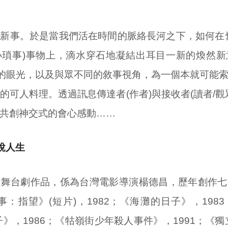
新事。於是當我們活在時間的脈絡長河之下，如何在
小瑣事)事物上，滴水穿石地凝結出耳目一新的煥然新
用其獨到的眼光，以及與眾不同的敘事視角，為一個本就可能
的可人料理。透過訊息傳達者(作者)與接收者(讀者/觀
共創神交式的會心感動……
說人生
》舞台劇作品，係為台灣電影導演楊德昌，歷年創作七
事：指望》(短片)，1982；《海灘的日子》，198
子》，1986；《牯嶺街少年殺人事件》，1991；《獨