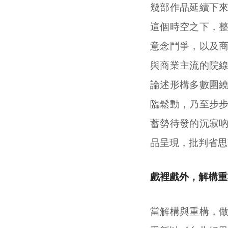
幾部作品延續下
這個時空之下，
意念鬥爭，以及
與商業主流的院
論述形構多數圍
臨鬆動，乃至步
蓄勢待發的沉寂
品呈現，批判省思
戲裡戲外，解構重
當解構與重構，