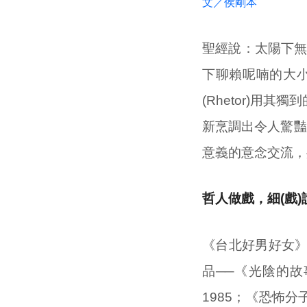
文／侯剛本
聖經說：太陽下無
下聊賴呢喃的大
(Rhetor)
新烹調出令人驚豔
意義的意念交流，
哲人做戲，細(戲)
《台北好男好女
品──《光陰的故
1985；《恐怖分