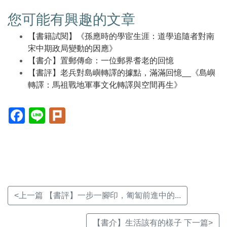
您可能有興趣的文章
【書籍試閱】《孫應時的學宦生涯：道學追隨者對南
宋中期政局變動的因應》
【書介】置郵傳命：一位郵界耆老的回憶
【書評】老兵對島嶼轉譯的據點，滿滿回憶__《島嶼
轉譯：馬祖戰地軍事文化轉譯與空間再生》
Facebook(另
Line(另
Plurk(另
開
開
開
新
新
新
視
視
視
窗)
窗)
窗)
<上一篇 【書評】一步一腳印，匍匐前進中的...
【書介】生活該有的樣子 下一篇>