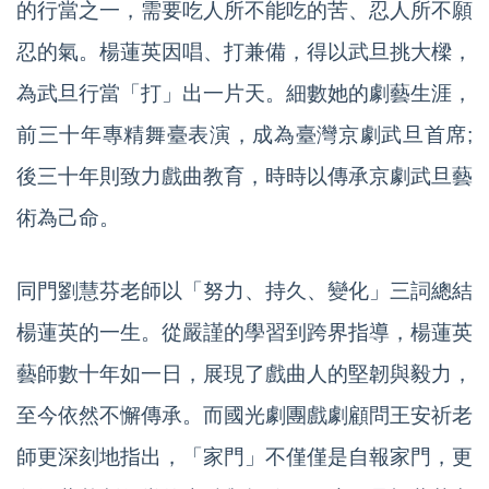
的行當之一，需要吃人所不能吃的苦、忍人所不願
忍的氣。楊蓮英因唱、打兼備，得以武旦挑大樑，
為武旦行當「打」出一片天。細數她的劇藝生涯，
前三十年專精舞臺表演，成為臺灣京劇武旦首席;
後三十年則致力戲曲教育，時時以傳承京劇武旦藝
術為己命。
同門劉慧芬老師以「努力、持久、變化」三詞總結
楊蓮英的一生。從嚴謹的學習到跨界指導，楊蓮英
藝師數十年如一日，展現了戲曲人的堅韌與毅力，
至今依然不懈傳承。而國光劇團戲劇顧問王安祈老
師更深刻地指出，「家門」不僅僅是自報家門，更