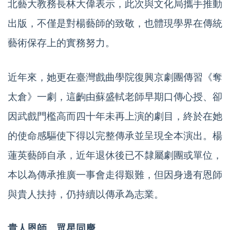
北藝大教務長林大偉表示，此次與文化局攜手推動
出版，不僅是對楊藝師的致敬，也體現學界在傳統
藝術保存上的實務努力。
近年來，她更在臺灣戲曲學院復興京劇團傳習《奪
太倉》一劇，這齣由蘇盛軾老師早期口傳心授、卻
因武戲門檻高而四十年未再上演的劇目，終於在她
的使命感驅使下得以完整傳承並呈現全本演出。楊
蓮英藝師自承，近年退休後已不隸屬劇團或單位，
本以為傳承推廣一事會走得艱難，但因身邊有恩師
與貴人扶持，仍持續以傳承為志業。
貴人恩師，眾星同慶