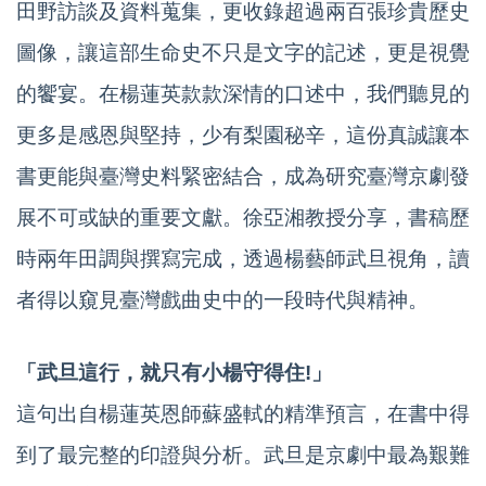
田野訪談及資料蒐集，更收錄超過兩百張珍貴歷史
圖像，讓這部生命史不只是文字的記述，更是視覺
的饗宴。在楊蓮英款款深情的口述中，我們聽見的
更多是感恩與堅持，少有梨園秘辛，這份真誠讓本
書更能與臺灣史料緊密結合，成為研究臺灣京劇發
展不可或缺的重要文獻。徐亞湘教授分享，書稿歷
時兩年田調與撰寫完成，透過楊藝師武旦視角，讀
者得以窺見臺灣戲曲史中的一段時代與精神。
「武旦這行，就只有小楊守得住!」
這句出自楊蓮英恩師蘇盛軾的精準預言，在書中得
到了最完整的印證與分析。武旦是京劇中最為艱難