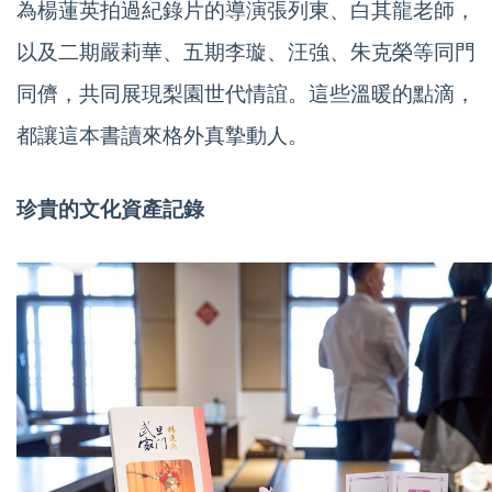
為楊蓮英拍過紀錄片的導演張列東、白其龍老師，
以及二期嚴莉華、五期李璇、汪強、朱克榮等同門
同儕，共同展現梨園世代情誼。這些溫暖的點滴，
都讓這本書讀來格外真摯動人。
珍貴的文化資產記錄