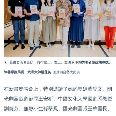
▲ 新書發表會合照，前排左二、左三、左四依序為
撰著者徐亞湘教授、
陳譽馨副局長、武旦大師楊蓮英
_圖片由台藝大提供
在新書發表會上，特別邀請了她的乾媽董愛文、國
光劇團戲劇顧問王安祈、中國文化大學國劇系教授
劉慧芬、無敵小生孫翠鳳、國光劇團張玉華團長、