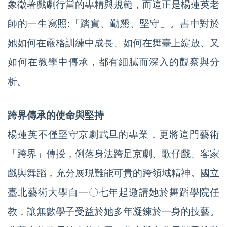
象徵著戲劇行當的專精與規範，而這正是楊蓮英老
師的一生寫照:「踏實、勤懇、堅守」。書中對於
她如何在嚴格訓練中成長、如何在舞臺上綻放、又
如何在教學中傳承，都有細膩而深入的觀察與分
析。
跨界傳承的使命與堅持
楊蓮英不僅堅守京劇武旦的專業，更將這門藝術
「跨界」傳授，俐落身法跨足京劇、歌仔戲、客家
戲與舞蹈，充分展現難能可貴的跨領域精神。國立
臺北藝術大學自一〇七年起邀請她於舞蹈學院任
教，讓無數學子受益於她多年凝鍊於一身的技藝。