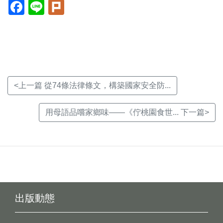
Facebook(另
Line(另
Plurk(另
開
開
開
新
新
新
視
視
視
窗)
窗)
窗)
<上一篇 從74條法律條文，構築國家安全防...
用母語品嚐家鄉味——《佇桃園食世... 下一篇>
出版動態