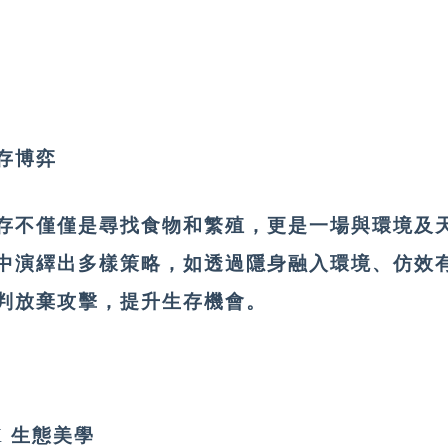
存博弈
存不僅僅是尋找⾷物和繁殖，更是一場與環境及
中演繹出多樣策略，如透過隱身融⼊環境、仿效
判放棄攻擊，提升⽣存機會。
X 生態美學