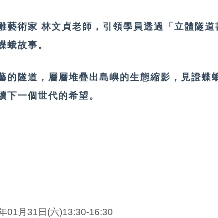
雕藝術家 林文貞老師，引領學員透過「立體隧道
蝶蛾故事。
藝的隧道，層層堆疊出島嶼的生態縮影，見證蝶
續下一個世代的希望。
6年01
月31日(六
)13
:30-16:30