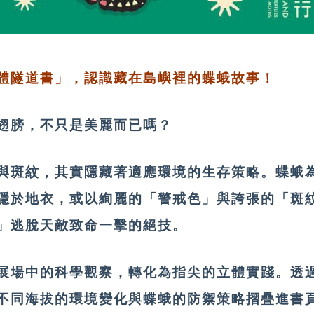
體隧道書」，認識藏在島嶼裡的蝶蛾故事！
翅膀，不只是美麗而已嗎？
與斑紋，其實隱藏著適應環境的生存策略。蝶蛾
隱於地衣，或以絢麗的「警戒色」與誇張的「斑
」逃脫天敵致命一擊的絕技。
展場中的科學觀察，轉化為指尖的立體實踐。透
不同海拔的環境變化與蝶蛾的防禦策略摺疊進書