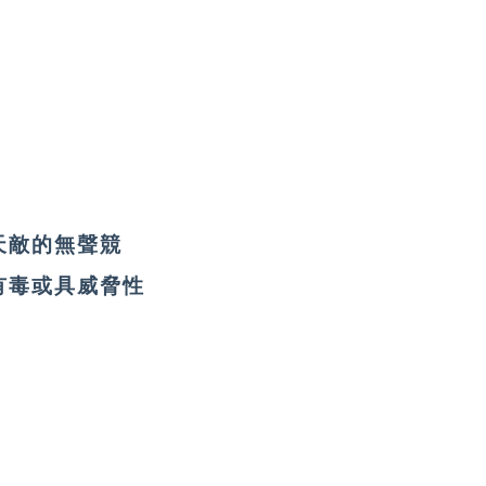
天敵的無聲競
有毒或具威脅性