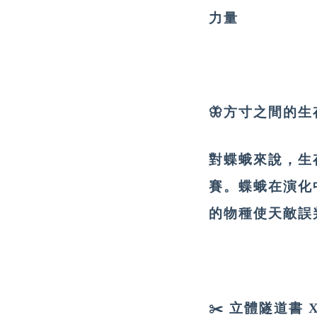
力量
🦋方寸之間的生
對蝶蛾來說，⽣
賽。蝶蛾在演化
的物種使天敵誤
✂️ 立體隧道書 