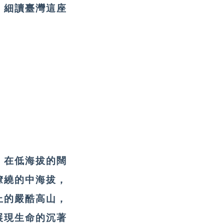
，細讀臺灣這座
。在低海拔的闊
繚繞的中海拔，
上的嚴酷高山，
展現生命的沉著