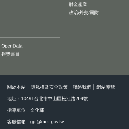
財金產業
政治/外交/國防
OpenData
得獎書目
關於本站
│
隱私權及安全政策
│
聯絡我們
│
網站導覽
地址：10491台北市中山區松江路209號
指導單位：文化部
客服信箱：
gpi@moc.gov.tw