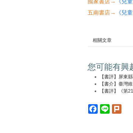
國家書店→
《兒童文學
五南書店→
《兒童文學
相關文章
您可能有興
【書評】屏東縣
【書介】臺灣維
【書評】《第2
Facebook(另
Line(另
Plur
開
開
開
新
新
新
視
視
視
窗)
窗)
窗)