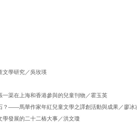
童文學研究／吳玫瑛
張一渠在上海和香港參與的兒童刊物／霍玉英
石？——馬華作家年紅兒童文學之譯創活動與成果／廖冰
文學發展的二十二樁大事／洪文瓊