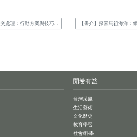
突處理：行動方案與技巧...
【書介】探索馬祖海洋：繽紛
開卷有益
台灣采風
生活藝術
文化歷史
教育學習
社會/科學