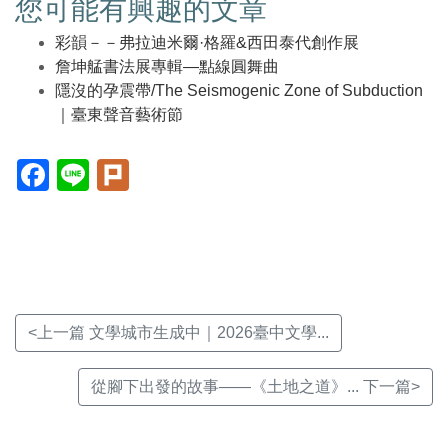
您可能有興趣的文章
彩韻－－弗拉迪米爾·格羅&西田泰代創作展
詹坤艋書法展專輯—點線圓舞曲
隱沒的孕震帶/The Seismogenic Zone of Subduction
｜臺東聲音藝術節
Facebook(另
Line(另
Plurk(另
開
開
開
新
新
新
視
視
視
窗)
窗)
窗)
<上一篇 文學城市生成中｜2026臺中文學...
從腳下出發的故事——《土地之道》... 下一篇>