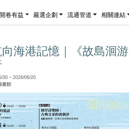
開卷有益
嚴選企劃
流通管道
相關連結
航向海港記憶｜《故島洄游
行
0 ~ 2026/06/20
圖書館