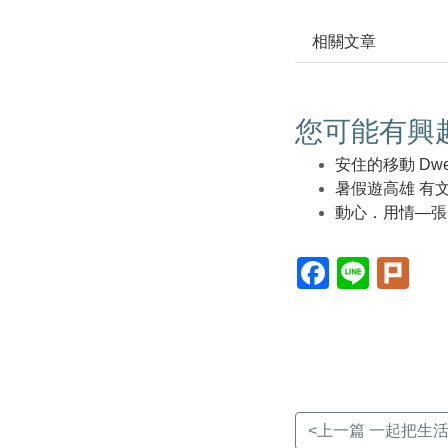
相關文章
您可能有興
安住的移動 Dwellin
暑假遊高雄 有
動心．用情—張
Facebook(另
Line(另
Plur
開
開
開
新
新
新
視
視
視
窗)
窗)
窗)
<上一篇 一起把生活寫