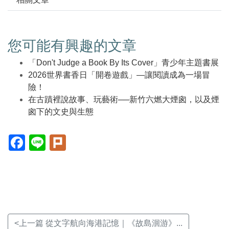
您可能有興趣的文章
「Don't Judge a Book By Its Cover」青少年主題書展
2026世界書香日「開卷遊戲」—讓閱讀成為一場冒
險！
在古蹟裡說故事、玩藝術──新竹六燃大煙囪，以及煙
囪下的文史與生態
Facebook(另
Line(另
Plurk(另
開
開
開
新
新
新
視
視
視
窗)
窗)
窗)
<上一篇 從文字航向海港記憶｜《故島洄游》...