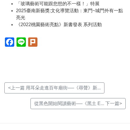
「玻璃藝術可能跟您想的不一樣！」特展
2025臺南新藝獎:文化導覽活動：東門~城門外有一點
亮光
《2022桃園藝術亮點》新書發表 系列活動
Facebook(另
Line(另
Plurk(另
開
開
開
新
新
新
視
視
視
窗)
窗)
窗)
<上一篇 用耳朵走進百年廟街──《尋聲》新...
從黑色開始閱讀藝術──《黑土 E... 下一篇>