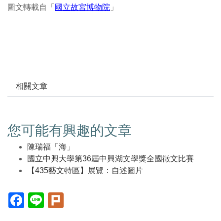
圖文轉載自「
國立故宮博物院
」
相關文章
您可能有興趣的文章
陳瑞福「海」
國立中興大學第36屆中興湖文學獎全國徵文比賽
【435藝文特區】展覽：自述圖片
Facebook(另
Line(另
Plurk(另
開
開
開
新
新
新
視
視
視