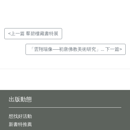
窗)
窗)
窗)
<上一篇 羣碧樓藏書特展
「雲翔瑞像──初唐佛教美術研究」... 下一篇>
出版動態
想找好活動
新書特推薦