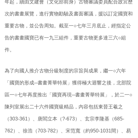
年起，續由文建會（文化部前身）古物審議委員配合故宮歷
次的書畫展覽，進行實物勘驗及書面審議，援以訂定國寶和
重要古物，並公告周知。截至一○七年三月底止，經指定公
告的書畫國寶已有一九三組件，重要古物更多達三六○組
件。
為了向國人推介古物分級制度的宗旨與成果，繼一○六年
「國寶的形成─書畫菁華特展」獲得極大迴響之後，北部院
區一○七年再度推出「國寶再現─書畫菁華特展」，於二一○
陳列室展出二十六件國寶級精品，內容包括東晉王羲之
（303-361）、唐閻立本（?-673）、玄宗李隆基（685-
762）、徐浩（703-782）、宋范寬（約950-1031間）、易