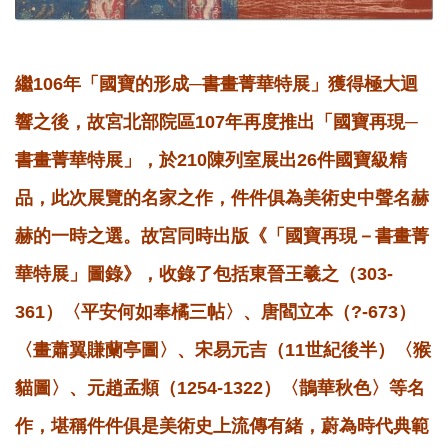
繼106年「國寶的形成─書畫菁華特展」獲得極大迴
響之後，故宮北部院區107年再度推出「國寶再現─
書畫菁華特展」，於210陳列室展出26件國寶級精
品，此次展覽的名家之作，件件俱為美術史中聲名赫
赫的一時之選。故宮同時出版《「國寶再現－書畫菁
華特展」圖錄》，收錄了包括東晉王羲之（303-
361）〈平安何如奉橘三帖〉、唐閻立本（?-673）
〈畫蕭翼賺蘭亭圖〉、宋易元吉（11世紀後半）〈猴
貓圖〉、元趙孟頫（1254-1322）〈鵲華秋色〉等名
作，堪稱件件俱是美術史上流傳有緒，蔚為時代典範