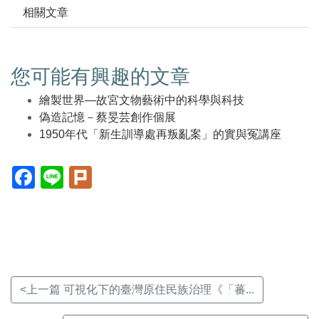
相關文章
您可能有興趣的文章
繪製世界—故宮文物藝術中的科學與科技
偽造記憶－蔡旻芸創作個展
1950年代「新生訓導處再叛亂案」的實與冤講座
Facebook(另
Line(另
Plurk(另
開
開
開
新
新
新
視
視
視
窗)
窗)
窗)
<上一篇 可視化下的臺灣原住民族治理《「蕃...