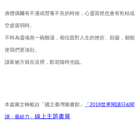
身體偶爾有不適或營養不良的時候，心靈當然也會有乾枯或
空虛孱弱時。
不時為靈魂熬一碗雞湯，相信面對人生的挫折、顛簸，都能
使我們更強壯。
讀家祕方就在這裡，歡迎隨時光臨。
本篇圖文轉載自「國立臺灣圖書館」
「2018世界閱讀日&閱
線上主題書展
讀．最給力」