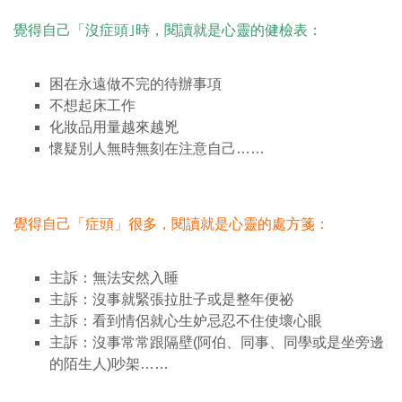
覺得自己「沒症頭｣時，閱讀就是心靈的健檢表：
困在永遠做不完的待辦事項
不想起床工作
化妝品用量越來越兇
懷疑別人無時無刻在注意自己……
覺得自己「症頭」很多，閱讀就是心靈的處方箋：
主訴：無法安然入睡
主訴：沒事就緊張拉肚子或是整年便祕
主訴：看到情侶就心生妒忌忍不住使壞心眼
主訴：沒事常常跟隔壁(阿伯、同事、同學或是坐旁邊
的陌生人)吵架……