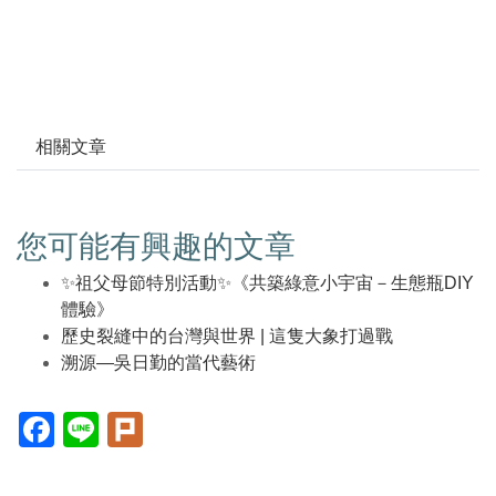
相關文章
您可能有興趣的文章
✨祖父母節特別活動✨《共築綠意小宇宙－生態瓶DIY
體驗》
歷史裂縫中的台灣與世界 | 這隻大象打過戰
溯源—吳日勤的當代藝術
Facebook(另
Line(另
Plurk(另
開
開
開
新
新
新
視
視
視
窗)
窗)
窗)