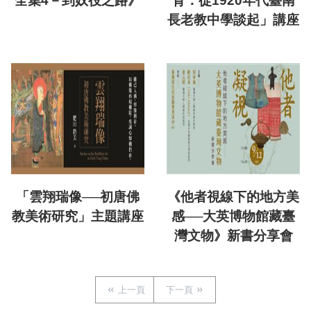
全集4－到奴役之路》
育：從1920年代臺南
長老教中學談起」講座
「雲翔瑞像──初唐佛
《他者視線下的地方美
教美術研究」主題講座
感──大英博物館藏臺
灣文物》新書分享會
上一頁
下一頁