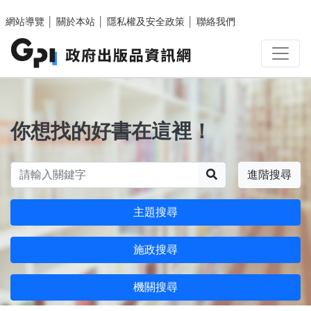
跳至主要內容區塊
網站導覽
│
關於本站
│
隱私權及安全政策
│
聯絡我們
你想找的好書在這裡！
搜尋
進階搜尋
主題搜尋
施政搜尋
機關搜尋