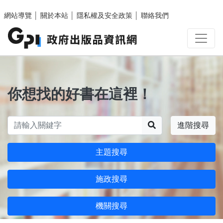
跳至主要內容區塊
網站導覽
│
關於本站
│
隱私權及安全政策
│
聯絡我們
你想找的好書在這裡！
搜尋
進階搜尋
主題搜尋
施政搜尋
機關搜尋