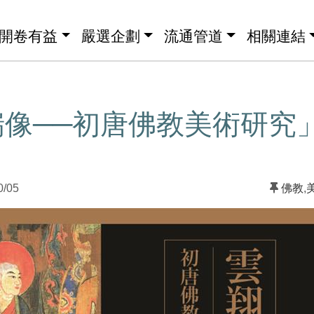
開卷有益
嚴選企劃
流通管道
相關連結
瑞像──初唐佛教美術研究
0/05
佛教
,