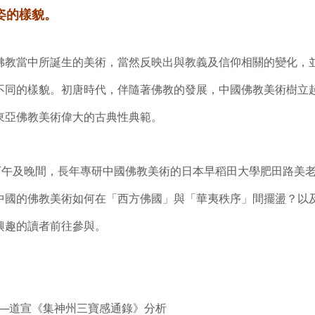
姿的樣貌。
佛教當中所誕生的美術，當然反映出與教義及信仰相關的變化，
不同的樣貌。初唐時代，伴隨著佛教的發展，中國佛教美術樹立
東亞佛教美術偉大的古典性典範。
）下午及晚間，長年專研中國佛教美術的日本早稻田大學肥田路美
中國的佛教美術如何在「西方佛國」與「華夷秩序」間擺盪？以
興趣的讀者前往參與。
──道宣《集神州三寶感通錄》分析