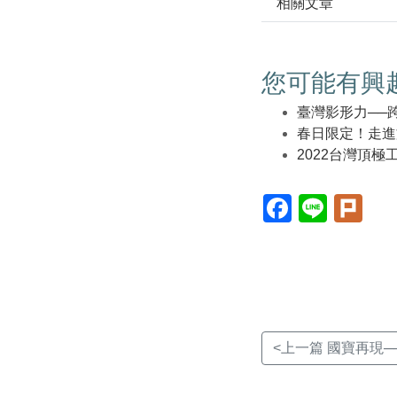
相關文章
您可能有興
臺灣影形力──
春日限定！走進
2022台灣頂極
Facebook(另
Line(另
Plur
開
開
開
新
新
新
視
視
視
窗)
窗)
窗)
<上一篇 國寶再現