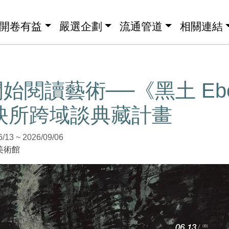
開卷有益
嚴選企劃
流通管道
相關連結
始閱讀藝術──《黑土 Ebo
a》映所跨域談典藏計畫
3 ~ 2026/09/06
美術館