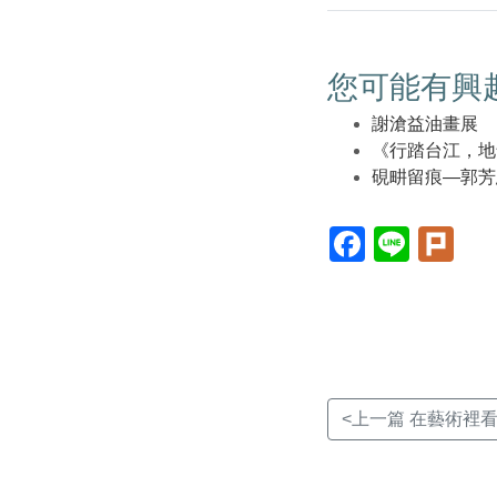
您可能有興
謝滄益油畫展
《行踏台江，地
硯畊留痕—郭芳
Facebook(另
Line(另
Plur
開
開
開
新
新
新
視
視
視
窗)
窗)
窗)
<上一篇 在藝術裡看