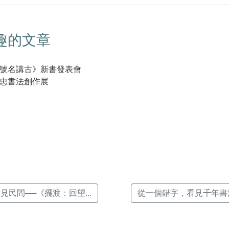
趣的文章
號名講古》新書發表會
忠書法創作展
k(另
見民間──《擺渡：回望...
從一個錯字，看見千年書法─