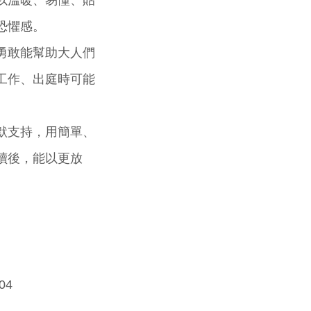
以溫暖、易懂、貼
恐懼感。
勇敢能幫助大人們
工作、出庭時可能
默支持，用簡單、
讀後，能以更放
04