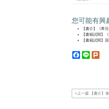
您可能有興
【書介】《希兒
【書籍試閱】《
【書籍試閱】屈
Facebook(另
Line(另
Plur
開
開
開
新
新
新
視
視
視
窗)
窗)
窗)
<上一篇 【書介】食