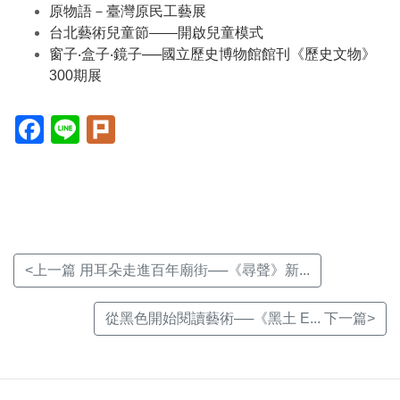
原物語－臺灣原民工藝展
台北藝術兒童節——開啟兒童模式
窗子‧盒子‧鏡子──國立歷史博物館館刊《歷史文物》
300期展
Facebook(另
Line(另
Plurk(另
開
開
開
新
新
新
視
視
視
窗)
窗)
窗)
<上一篇 用耳朵走進百年廟街──《尋聲》新...
從黑色開始閱讀藝術──《黑土 E... 下一篇>