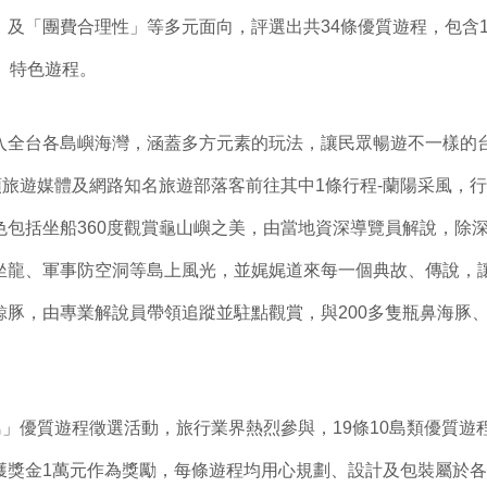
及「團費合理性」等多元面向，評選出共34條優質遊程，包含1
」特色遊程。
入全台各島嶼海灣，涵蓋多方元素的玩法，讓民眾暢遊不一樣的
領旅遊媒體及網路知名旅遊部落客前往其中1條行程-蘭陽采風，
色包括坐船360度觀賞龜山嶼之美，由當地資深導覽員解說，除
坐龍、軍事防空洞等島上風光，並娓娓道來每一個典故、傳說，
鯨豚，由專業解說員帶領追蹤並駐點觀賞，與200多隻瓶鼻海豚
。
島」優質遊程徵選活動，旅行業界熱烈參與，19條10島類優質遊程
獲獎金1萬元作為獎勵，每條遊程均用心規劃、設計及包裝屬於