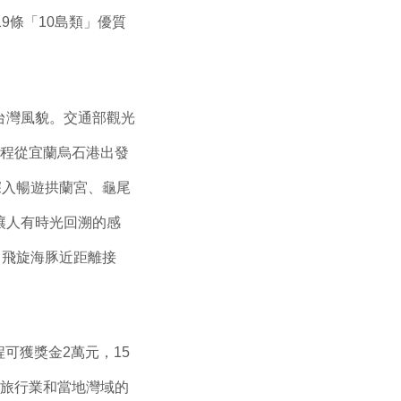
9條「10島類」優質
台灣風貌。交通部觀光
行程從宜蘭烏石港出發
深入暢遊拱蘭宮、龜尾
讓人有時光回溯的感
、飛旋海豚近距離接
可獲獎金2萬元，15
各旅行業和當地灣域的