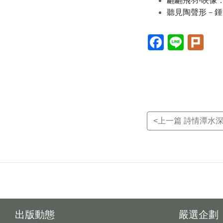
翩翩飛羽-映像
聽見陶聲形－鍾
Facebook(另
Line(另
Plur
開
開
開
新
新
新
視
視
視
窗)
窗)
窗)
<上一篇 詩情潭水
出版動態
嚴選企劃