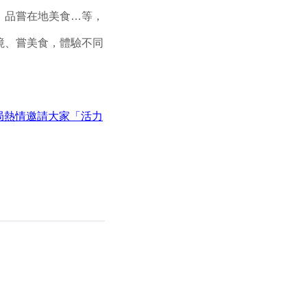
、品嘗在地美食…等，
境、嘗美食，體驗不同
局熱情邀請大家「活力