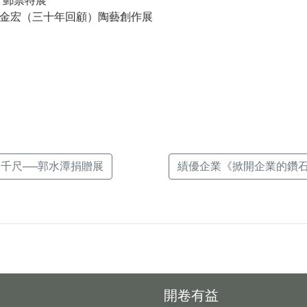
．郵票特展
金宏（三十年回顧）陶藝創作展
k(另
深千尺──郭水潭捐贈展
績優企業《掀開企業的鑽石文
開卷有益