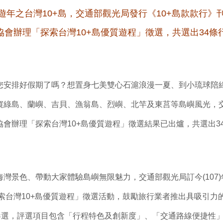
旅遊年之台灣10+島，交通部觀光局發行《10+島款款行》
協會辦理「探索台灣10+島優質遊程」徵選，共選出34條
您安排好假期了嗎？想置身七美雙心石滬浪漫一夏、到小琉球陪
窺綠島、蘭嶼、吉貝、漁翁島、烈嶼、北竿及東莒等島嶼風光，
會辦理「探索台灣10+島優質遊程」徵選結果已出爐，共選出3
灣景色、帶動大家體驗島嶼無限魅力，交通部觀光局訂今(107
探索台灣10+島優質遊程」徵選活動，鼓勵旅行業者推出具吸引力
程參選，評選項目包含「行程特色及創新度」、「交通路線便捷性