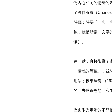
們內心相同的情緒的表達
了波特萊爾（Charles Pi
詩藝：詩要「一步一
鍊，就是所謂「文字的雕塑
懷）。
這一點，直接影響了
「情感的等值」，並
用語；後來唐湜 （19
的「去感覺思想」和
歷史眼光牽涉的不只