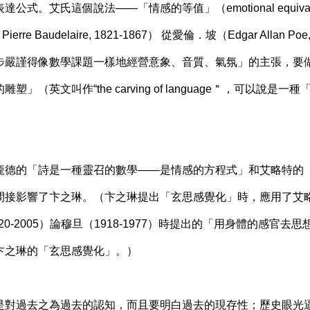
公式。艾氏這個說法——「情感的等值」（emotional equiva
erre Baudelaire, 1821-1867） 從愛倫．坡（Edgar Allan Po
步嚴謹得像數學課題一樣地經營意象、音質、氣氛」的主張，要
」（英文叫作“the carving of language＂，可以說是
龐德的「詩是一種靈召的數學——是情感的方程式」和艾略特的
間接影響了卞之琳。（卞之琳提出「玄思感覺化」時，應用了艾
20-2005）論穆旦（1918-1977）時提出的「用身體的感官
卞之琳的「玄思感覺化」。）
是對過去之為過去的認知，而且要明白過去的現存性；歷史眼光