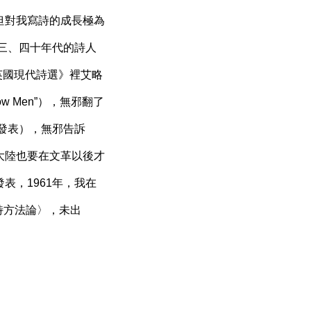
但對我寫詩的成長極為
讀三、四十年代的詩人
《英國現代詩選》裡艾略
 Men”），無邪翻了
他有沒有發表），無邪告訴
大陸也要在文革以後才
表，1961年，我在
（〈艾略特方法論〉，未出