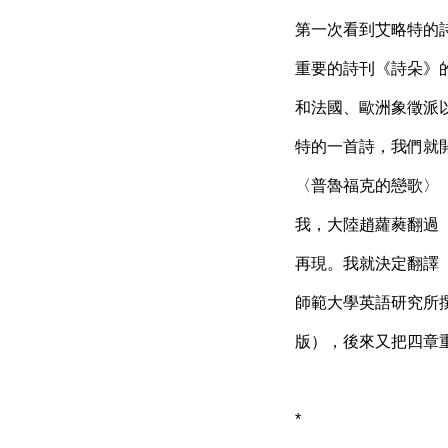
第一次看到艾略特的
重要的詩刊《詩朵》
和法國、歐洲象徵派以
特的一首詩，我們就開始
〈普魯福克的戀歌〉（“Th
我，大陸趙蘿蕤翻過
再現。我就決定翻譯
師範大學英語研究所撰寫碩士論
版），後來又把四章
*