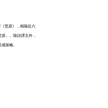
譯《荒原》，相隔近六
荒原」。除詩譯文外，
美感策略。