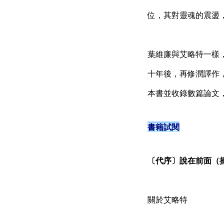
位，其對靈魂的震盪
葉維廉與艾略特一樣，
十年後，再修潤譯作
本書並收錄數篇論文
書籍試閱
〔代序〕說在前面（
關於艾略特