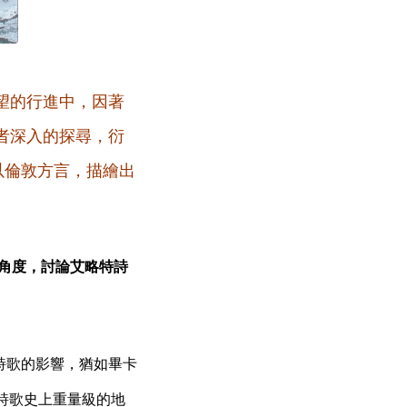
望的行進中，因著
者深入的探尋，衍
以倫
敦方言，描繪出
角度，討論艾略特詩
詩歌的影響，猶如畢卡
美詩歌史上重量級的地