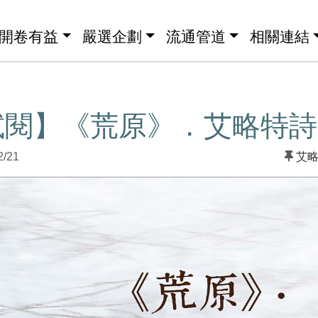
開卷有益
嚴選企劃
流通管道
相關連結
試閱】《荒原》．艾略特詩
2/21
艾