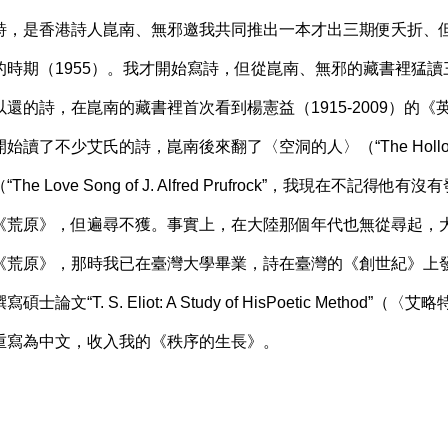
詩，是香港詩人崑南、無邪邀我共同推出一本才出三期便夭折、
的時期（1955）。我才開始寫詩，但從崑南、無邪的藏書裡猛
還的詩，在崑南的藏書裡首次看到楊憲益（1915-2009）的
讀了不少艾氏的詩，崑南後來翻了〈空洞的人〉（“The Hollow
e Love Song of J. Alfred Prufrock”，我現在不記得
《荒原》，但遍尋不獲。事實上，在大陸那個年代也無從尋起，
《荒原》，那時我已在臺灣大學畢業，詩在臺灣的《創世紀》上發
文“T. S. Eliot: A Study of HisPoetic Method”
重寫為中文，收入我的《秩序的生長》。