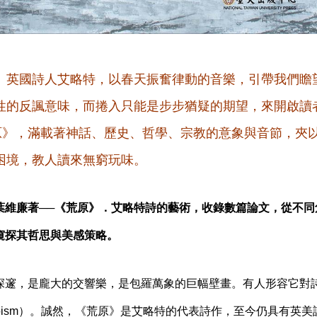
、英國詩人艾略特，以春天振奮律動的音樂，引帶我們瞻
性的反諷意味，而捲入只能是步步猶疑的期望，來開啟讀
荒原》，滿載著神話、歷史、哲學、宗教的意象與音節，夾
困境，教人讀來無窮玩味。
葉維廉著──《荒原》．艾略特詩的藝術，收錄數篇論文，從不同
窺探其哲思與美感策略。
深邃，是龐大的交響樂，是包羅萬象的巨幅壁畫。有人形容它對
bism）。誠然，《荒原》是艾略特的代表詩作，至今仍具有英