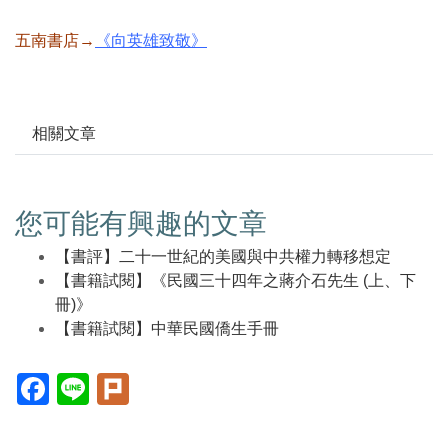
五南書店→
《向英雄致敬》
相關文章
您可能有興趣的文章
【書評】二十一世紀的美國與中共權力轉移想定
【書籍試閱】《民國三十四年之蔣介石先生 (上、下
冊)》
【書籍試閱】中華民國僑生手冊
Facebook(另
Line(另
Plurk(另
開
開
開
新
新
新
視
視
視
窗)
窗)
窗)