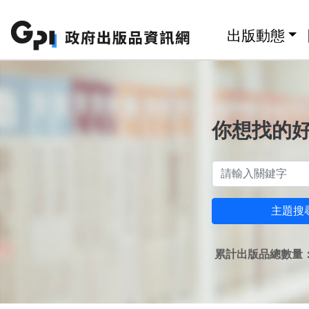
跳至主要內容區塊
:::
出版動態
你想找的
主題搜
累計出版品總數量：1