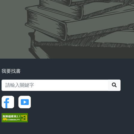
我要找書
搜尋