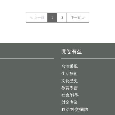
上一頁
1
2
下一頁
開卷有益
台灣采風
生活藝術
文化歷史
教育學習
社會/科學
財金產業
政治/外交/國防