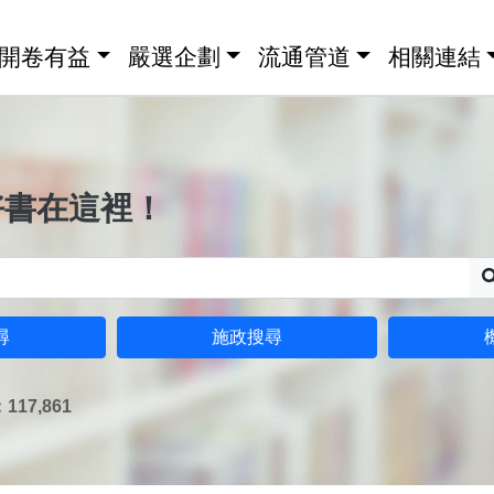
開卷有益
嚴選企劃
流通管道
相關連結
好書在這裡！
尋
施政搜尋
17,861