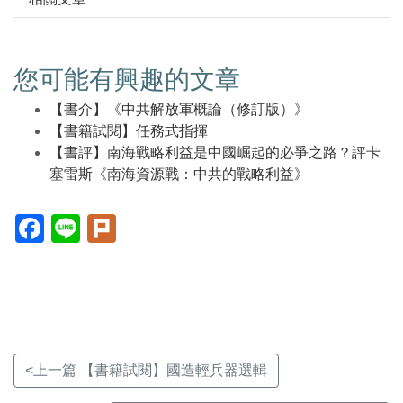
您可能有興趣的文章
【書介】《中共解放軍概論（修訂版）》
【書籍試閱】任務式指揮
【書評】南海戰略利益是中國崛起的必爭之路？評卡
塞雷斯《南海資源戰：中共的戰略利益》
Facebook(另
Line(另
Plurk(另
開
開
開
新
新
新
視
視
視
窗)
窗)
窗)
<上一篇 【書籍試閱】國造輕兵器選輯