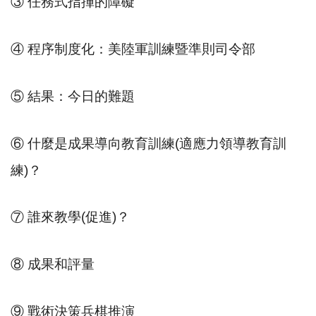
③ 任務式指揮的障礙
④ 程序制度化：美陸軍訓練暨準則司令部
⑤ 結果：今日的難題
⑥ 什麼是成果導向教育訓練(適應力領導教育訓
練)？
⑦ 誰來教學(促進)？
⑧ 成果和評量
⑨ 戰術決策兵棋推演