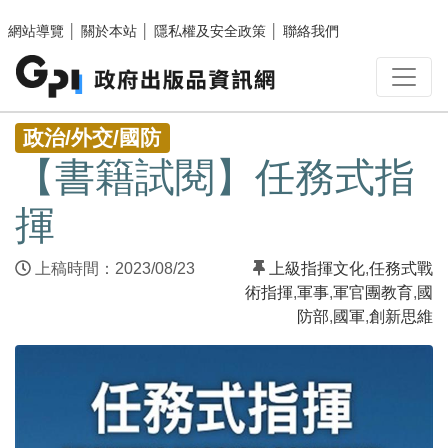
跳至主要內容區塊
網站導覽
│
關於本站
│
隱私權及安全政策
│
聯絡我們
:::
政治/外交/國防
【書籍試閱】任務式指
揮
上稿時間：2023/08/23
上級指揮文化
,
任務式戰
術指揮
,
軍事
,
軍官團教育
,
國
防部
,
國軍
,
創新思維