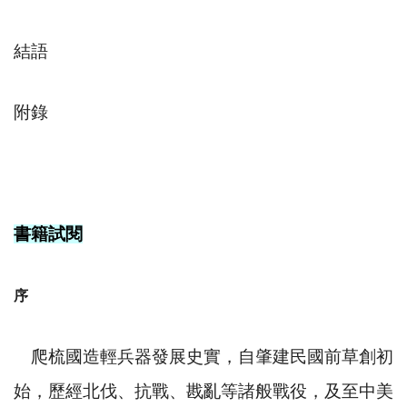
結語
附錄
書籍試閱
序
爬梳國造輕兵器發展史實，自肇建民國前草創初
始，歷經北伐、抗戰、戡亂等諸般戰役，及至中美