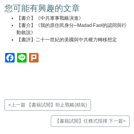
您可能有興趣的文章
【書介】《中共軍事戰略演進》
【書介】《我的原住民身分─Madad‧Faol的認同與行
動敘說》
【書評】二十一世紀的美國與中共權力轉移想定
Facebook(另
Line(另
Plurk(另
開
開
開
新
新
新
視
視
視
窗)
窗)
窗)
<上一篇 【書籍試閱】拒止戰略(精裝)
【書籍試閱】任務式指揮 下一篇>