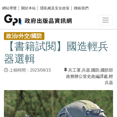
跳至主要內容區塊
網站導覽
│
關於本站
│
隱私權及安全政策
│
聯絡我們
:::
政治/外交/國防
【書籍試閱】國造輕兵
器選輯
上稿時間：2023/08/15
兵工署
,
兵器
,
國防
,
國防部
政務辦公室史政編譯處
,
輕
兵器