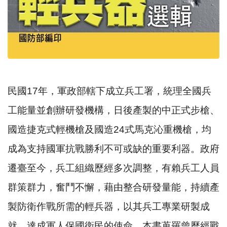
民國17年，軍政部轄下成立兵工署，統理全國兵
工能量並創辦研發機構，日後產製的中正式步槍、
國造捷克式輕機槍及國造24式馬克沁重機槍，均
成為支持國軍抗戰勝利不可或缺的重要利器。政府
遷臺至今，兵工組織歷經多次調整，有賴兵工人員
群策群力，奮鬥不懈，藉由整合研發量能，持續產
製防衛作戰所需的輕兵器，以其兵工專業研製成
就，達成軍人保國衛民的使命。本書蒐羅曾歷經戰