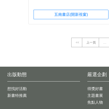
五南書店(開新視窗)
<<
上一頁
…
出版動態
嚴選企劃
想找好活動
得獎好書
新書特推薦
主題書展
焦點人物