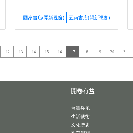
國家書店(開新視窗)
五南書店(開新視窗)
12
13
14
15
16
17
18
19
20
21
開卷有益
台灣采風
生活藝術
文化歷史