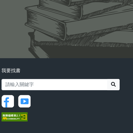
我要找書
搜尋