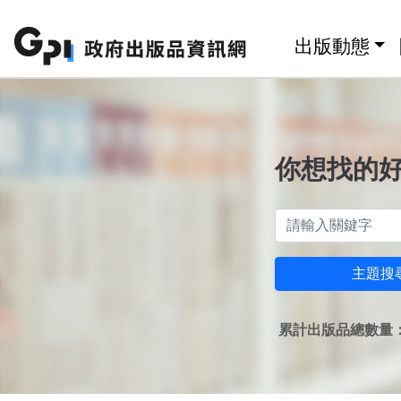
跳至主要內容區塊
:::
出版動態
你想找的
主題搜
累計出版品總數量：1