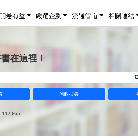
開卷有益
嚴選企劃
流通管道
相關連結
好書在這裡！
尋
施政搜尋
17,865