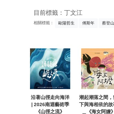
:::
目前標籤：丁文江
相關標籤：
歐陽哲生
傅斯年
蔡登
沿著山徑走向海洋
潮起潮落之間，
| 2026南迴藝術季
下與海相依的故
《山徑之流》
＿《海女阿嬤