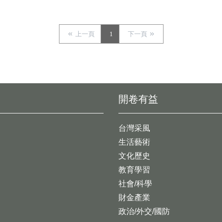
上一頁
1
下一頁
開卷有益
台灣采風
生活藝術
文化歷史
教育學習
社會/科學
財金產業
政治/外交/國防