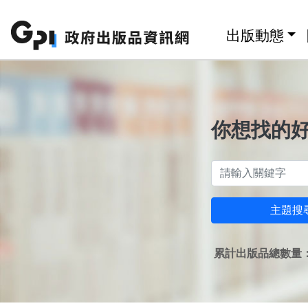
跳至主要內容區塊
:::
出版動態
你想找的
主題搜
累計出版品總數量：1