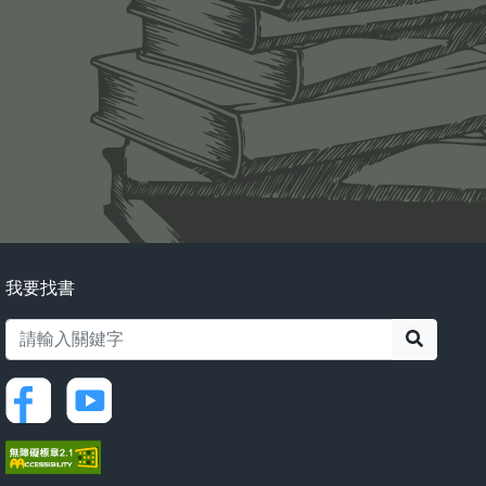
我要找書
搜尋