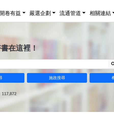
開卷有益
嚴選企劃
流通管道
相關連結
好書在這裡！
尋
施政搜尋
17,872