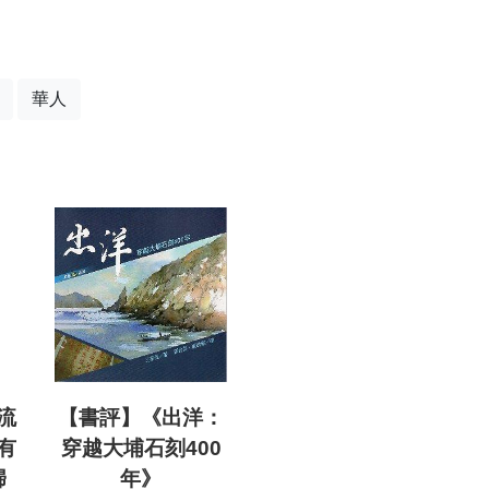
華人
流
【書評】《出洋：
有
穿越大埔石刻400
歸
年》