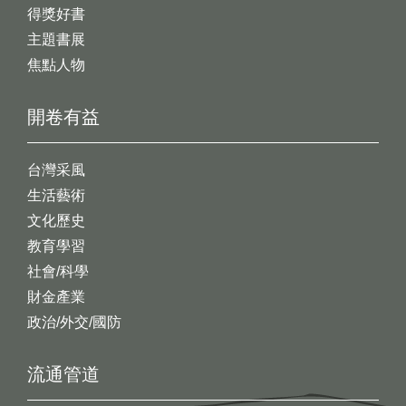
得獎好書
主題書展
焦點人物
開卷有益
台灣采風
生活藝術
文化歷史
教育學習
社會/科學
財金產業
政治/外交/國防
流通管道