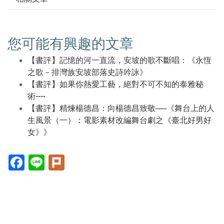
您可能有興趣的文章
【書評】記憶的河一直流，安坡的歌不斷唱：《永恆
之歌－排灣族安坡部落史詩吟詠》
【書評】如果你熱愛工藝，絕對不可不知的泰雅秘
術⋯⋯
【書評】精煉楊德昌：向楊德昌致敬──《舞台上的人
生風景（一）：電影素材改編舞台劇之《臺北好男好
女》》
Facebook(另
Line(另
Plurk(另
開
開
開
新
新
新
視
視
視
窗)
窗)
窗)