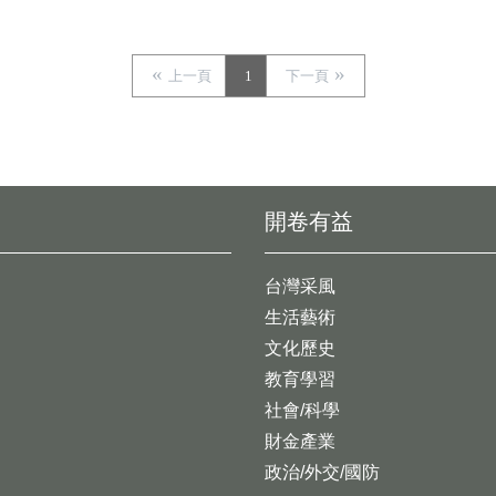
上一頁
1
下一頁
開卷有益
台灣采風
生活藝術
文化歷史
教育學習
社會/科學
財金產業
政治/外交/國防