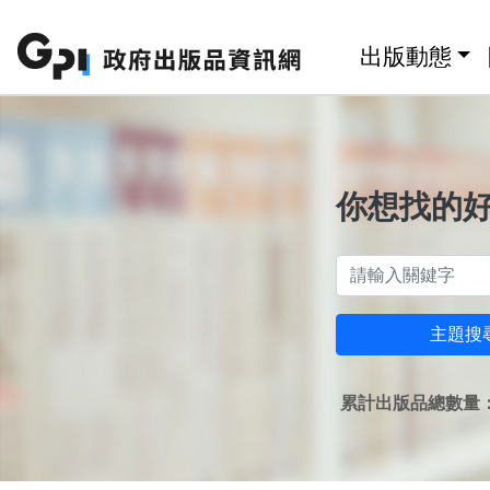
跳至主要內容區塊
:::
出版動態
你想找的
主題搜
累計出版品總數量：1