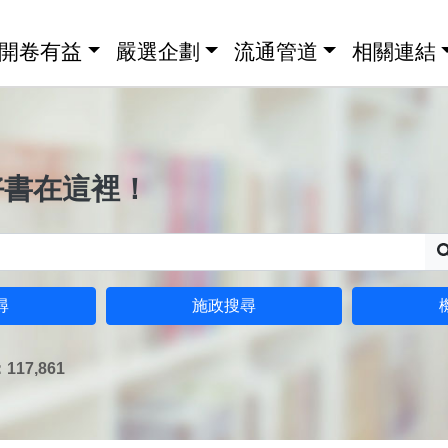
開卷有益
嚴選企劃
流通管道
相關連結
好書在這裡！
尋
施政搜尋
17,861