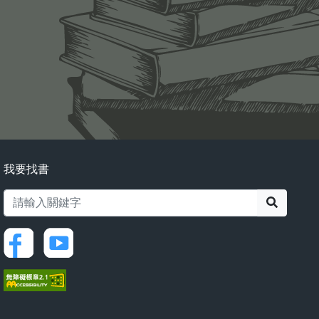
我要找書
搜尋