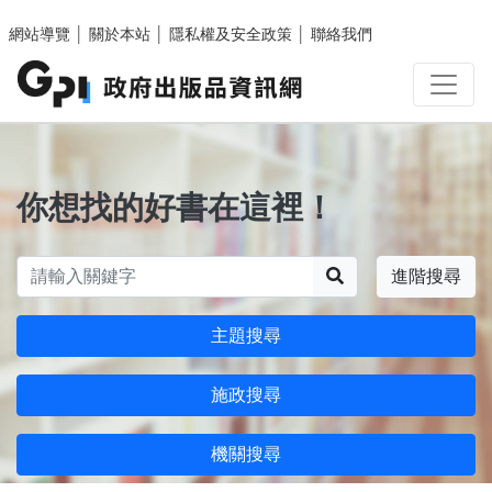
跳至主要內容區塊
網站導覽
│
關於本站
│
隱私權及安全政策
│
聯絡我們
你想找的好書在這裡！
搜尋
進階搜尋
主題搜尋
施政搜尋
機關搜尋