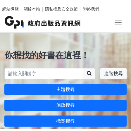
跳至主要內容區塊
網站導覽
│
關於本站
│
隱私權及安全政策
│
聯絡我們
你想找的好書在這裡！
搜尋
進階搜尋
主題搜尋
施政搜尋
機關搜尋