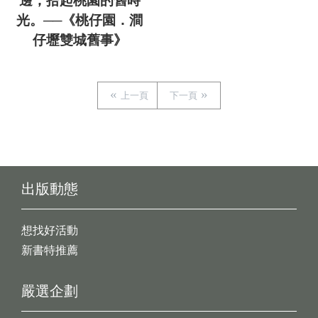
邊，拾起桃園的舊時
光。──《桃仔園．澗
仔壢雙城舊事》
上一頁
下一頁
出版動態
想找好活動
新書特推薦
嚴選企劃