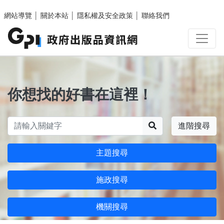
跳至主要內容區塊
網站導覽
│
關於本站
│
隱私權及安全政策
│
聯絡我們
你想找的好書在這裡！
搜尋
進階搜尋
主題搜尋
施政搜尋
機關搜尋