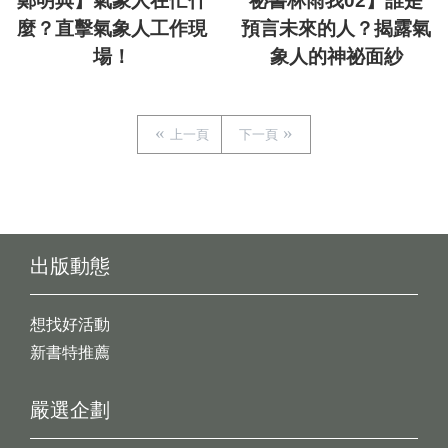
鄭明典】氣象人在忙什
祕書林雨我02】誰是
麼？直擊氣象人工作現
預言未來的人？揭露氣
場！
象人的神祕面紗
上一頁
下一頁
出版動態
想找好活動
新書特推薦
嚴選企劃