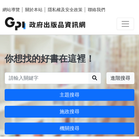
跳至主要內容區塊
網站導覽
│
關於本站
│
隱私權及安全政策
│
聯絡我們
你想找的好書在這裡！
搜尋
進階搜尋
主題搜尋
施政搜尋
機關搜尋