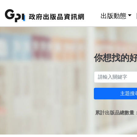
跳至主要內容區塊
:::
出版動態
你想找的
主題搜
累計出版品總數量：1