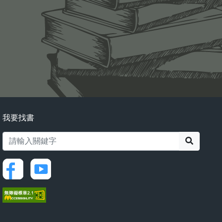
我要找書
搜尋