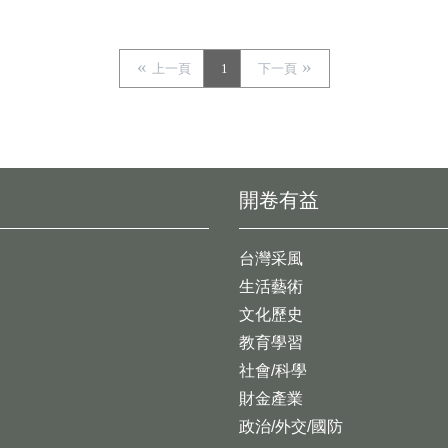
上一頁
1
下一頁
開卷有益
台灣采風
生活藝術
文化歷史
教育學習
社會/科學
財金產業
政治/外交/國防