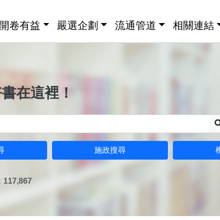
開卷有益
嚴選企劃
流通管道
相關連結
好書在這裡！
尋
施政搜尋
17,867