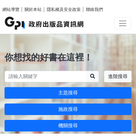
跳至主要內容區塊
網站導覽
│
關於本站
│
隱私權及安全政策
│
聯絡我們
你想找的好書在這裡！
搜尋
進階搜尋
主題搜尋
施政搜尋
機關搜尋