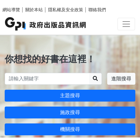
跳至主要內容區塊
網站導覽
│
關於本站
│
隱私權及安全政策
│
聯絡我們
你想找的好書在這裡！
搜尋
進階搜尋
主題搜尋
施政搜尋
機關搜尋