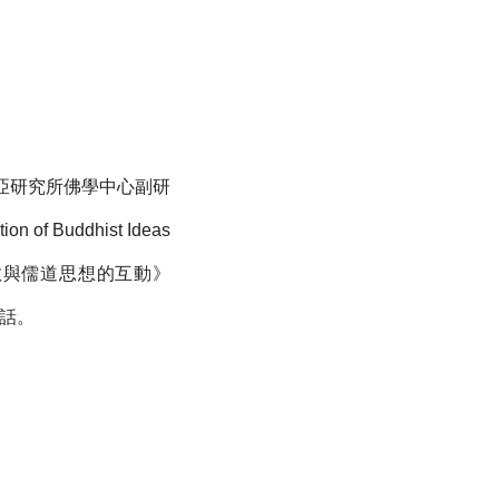
亞研究所佛學中心副研
on of Buddhist Ideas
盪即無礙：佛教與儒道思想的互動》
對話。