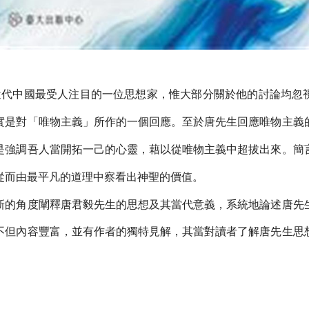
代中國最受人注目的一位思想家，惟大部分關於他的討論均忽
實是對「唯物主義」所作的一個回應。至於唐先生回應唯物主義
是強調吾人當開拓一己的心靈，藉以從唯物主義中超拔出來。簡
從而由最平凡的道理中察看出神聖的價值。
角度闡釋唐君毅先生的思想及其當代意義，系統地論述唐先
不但內容豐富，並有作者的獨特見解，其當對讀者了解唐先生思