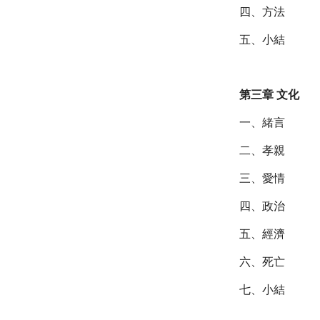
四、方法
五、小結
第三章 文化
一、緒言
二、孝親
三、愛情
四、政治
五、經濟
六、死亡
七、小結