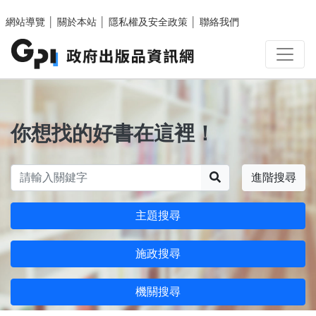
跳至主要內容區塊
網站導覽
│
關於本站
│
隱私權及安全政策
│
聯絡我們
你想找的好書在這裡！
搜尋
進階搜尋
主題搜尋
施政搜尋
機關搜尋