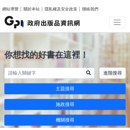
跳至主要內容區塊
網站導覽
│
關於本站
│
隱私權及安全政策
│
聯絡我們
你想找的好書在這裡！
搜尋
進階搜尋
主題搜尋
施政搜尋
機關搜尋