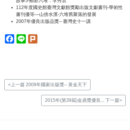
故事5-顯影六堆．李秀雲
112年度國史館臺灣文獻館獎勵出版文獻書刊-學術性
書刊優等—山傍水濱-六堆舊聚落的發展
2007年優良出版品獎-- 臺灣史十一講
Facebook(另
Line(另
Plurk(另
開
開
開
新
新
新
視
視
視
窗)
窗)
窗)
<上一篇 2009年國家出版獎-- 黃金天下
2015年(第39屆)金鼎獎優良... 下一篇>