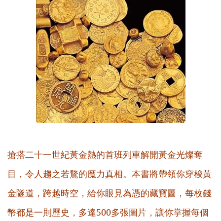
搶搭二十一世紀黃金熱的首班列車解開黃金光燦奪
目，令人趨之若鶩的魔力真相
。本書將帶領你穿梭黃
金隧道，跨越時空，給你眼見為憑的藏寶圖，每枚錢
幣都是一則歷史，多達
500
多張圖片，讓你掌握每個