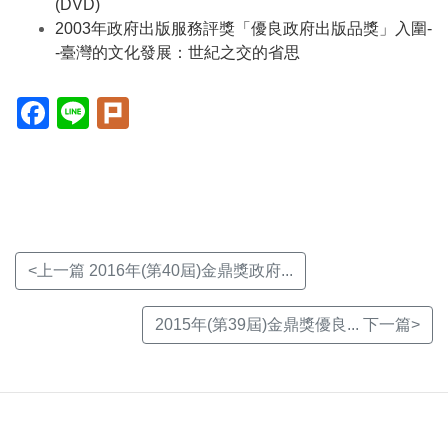
(DVD)
2003年政府出版服務評獎「優良政府出版品獎」入圍-
-臺灣的文化發展：世紀之交的省思
Facebook(另
Line(另
Plurk(另
開
開
開
新
新
新
視
視
視
窗)
窗)
窗)
<上一篇 2016年(第40屆)金鼎獎政府...
2015年(第39屆)金鼎獎優良... 下一篇>