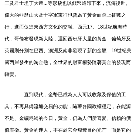
王及君士坦丁大帝…等形貌也以錢幣烙印下來，流傳後世。
偉大的亞歷山大及十字軍東征也曾為了黃金而踏上征戰之
行，進而促進東西方文化的交融。西元
、
世紀航海時
17
18
代，哥倫布發現新大陸，運回西班牙大量的黃金，葡萄牙及
英國則分別在巴西、澳洲及南非發現了新的金礦，
世紀美
19
國西岸發生的淘金熱，全世界的財富權勢隨著黃金的發現而
轉變。
直到現代，金幣已成為人人可以收藏及保值的工
具，不再具備流通交易的功能，隨著各國政權穩定，在能源
不足、金礦耗竭的今日，黃金，仍為人們所喜愛、信賴的價
值表徵。黃金的迷人，不在於它金燦奪目的光芒，而是它的