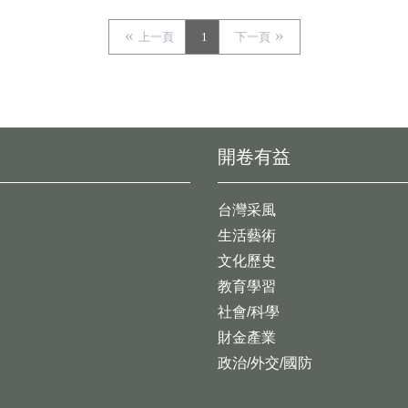
上一頁
1
下一頁
開卷有益
台灣采風
生活藝術
文化歷史
教育學習
社會/科學
財金產業
政治/外交/國防