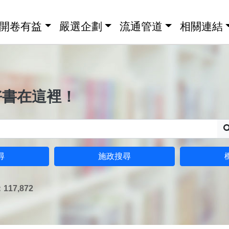
開卷有益
嚴選企劃
流通管道
相關連結
好書在這裡！
尋
施政搜尋
17,872