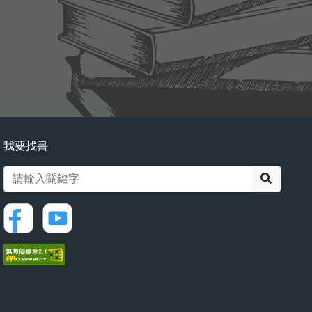
我要找書
搜尋