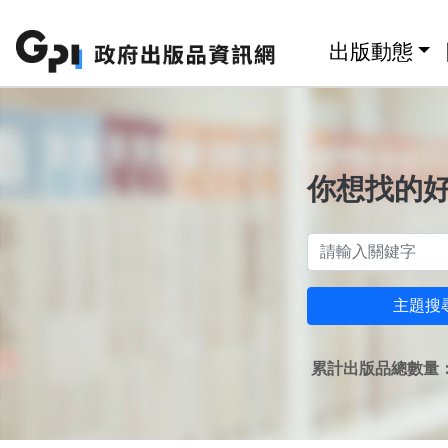
跳至主要內容區塊
:::
出版動態
你想找的
主題搜
累計出版品總數量：1