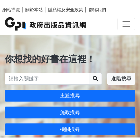
跳至主要內容區塊
網站導覽
│
關於本站
│
隱私權及安全政策
│
聯絡我們
你想找的好書在這裡！
搜尋
進階搜尋
主題搜尋
施政搜尋
機關搜尋