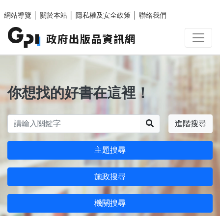
跳至主要內容區塊
網站導覽
│
關於本站
│
隱私權及安全政策
│
聯絡我們
你想找的好書在這裡！
搜尋
進階搜尋
主題搜尋
施政搜尋
機關搜尋