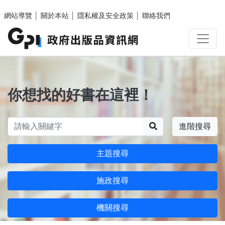
跳至主要內容區塊
網站導覽
│
關於本站
│
隱私權及安全政策
│
聯絡我們
你想找的好書在這裡！
搜尋
進階搜尋
主題搜尋
施政搜尋
機關搜尋