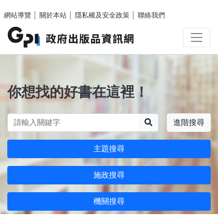
跳至主要內容區塊
網站導覽
│
關於本站
│
隱私權及安全政策
│
聯絡我們
你想找的好書在這裡！
搜尋
進階搜尋
主題搜尋
施政搜尋
機關搜尋