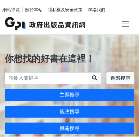
跳至主要內容區塊
網站導覽
│
關於本站
│
隱私權及安全政策
│
聯絡我們
你想找的好書在這裡！
搜尋
進階搜尋
主題搜尋
施政搜尋
機關搜尋